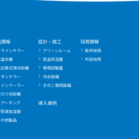
品情報
設計・施工
採用情報
ブラインチラー
クリーンルーム
新卒採用
冷温水機
恒温恒湿室
中途採用
熱交換式液冷却機
環境試験室
チタンチラー
冷水設備
ファンクーラー
きのこ栽培設備
ブロワ冷却機
エアータンク
導入事例
超音波加湿器
その他製品