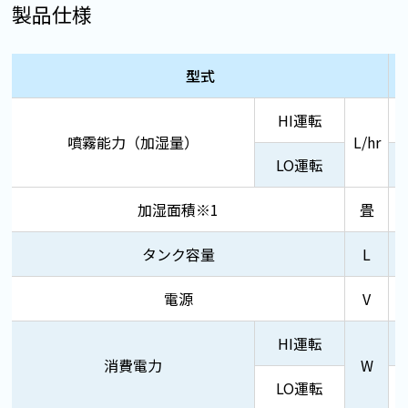
製品仕様
型式
HI運転
噴霧能力（加湿量）
L/hr
LO運転
加湿面積※1
畳
タンク容量
L
電源
V
HI運転
消費電力
W
LO運転