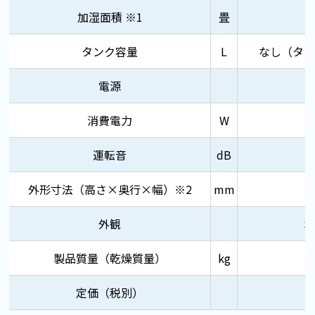
加湿面積 ※1
畳
タンク容量
L
なし（タン
電源
消費電力
W
運転音
dB
外形寸法（高さ×奥行×幅）※2
mm
外観
S
製品質量（乾燥質量）
kg
定価（税別）